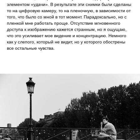
элементом «удачи». В результате эти снимки были сделаны
то на цифровую камеру, то на пленочную, в зависимости от
того, что было со мной в тот момент. Парадоксально, но с
пленкой мне работать проще. Отсутствие мгновенного
доступа к изображению кажется странным, но я ощущаю,
что это усиливает мое видение и концентрацию. Немного
как у слепого, который не видит, но у которого обострены
все остальные чувства.