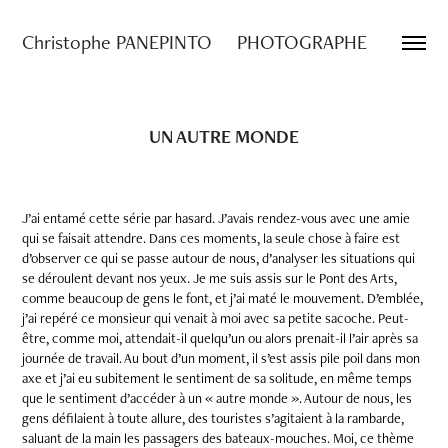
Christophe PANEPINTO     PHOTOGRAPHE
UN AUTRE MONDE
J’ai entamé cette série par hasard. J’avais rendez-vous avec une amie
qui se faisait attendre. Dans ces moments, la seule chose à faire est
d’observer ce qui se passe autour de nous, d’analyser les situations qui
se déroulent devant nos yeux. Je me suis assis sur le Pont des Arts,
comme beaucoup de gens le font, et j’ai maté le mouvement. D’emblée,
j’ai repéré ce monsieur qui venait à moi avec sa petite sacoche. Peut-
être, comme moi, attendait-il quelqu’un ou alors prenait-il l’air après sa
journée de travail. Au bout d’un moment, il s’est assis pile poil dans mon
axe et j’ai eu subitement le sentiment de sa solitude, en même temps
que le sentiment d’accéder à un « autre monde ». Autour de nous, les
gens défilaient à toute allure, des touristes s’agitaient à la rambarde,
saluant de la main les passagers des bateaux-mouches. Moi, ce thème