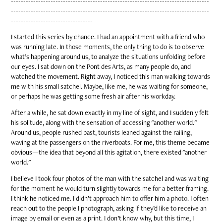
--------------------------------------------------------------------------------
--------------------------------------------------------------------------------
---------------------------------
I started this series by chance. I had an appointment with a friend who
was running late. In those moments, the only thing to do is to observe
what’s happening around us, to analyze the situations unfolding before
our eyes. I sat down on the Pont des Arts, as many people do, and
watched the movement. Right away, I noticed this man walking towards
me with his small satchel. Maybe, like me, he was waiting for someone,
or perhaps he was getting some fresh air after his workday.
After a while, he sat down exactly in my line of sight, and I suddenly felt
his solitude, along with the sensation of accessing "another world."
Around us, people rushed past, tourists leaned against the railing,
waving at the passengers on the riverboats. For me, this theme became
obvious—the idea that beyond all this agitation, there existed "another
world."
I believe I took four photos of the man with the satchel and was waiting
for the moment he would turn slightly towards me for a better framing.
I think he noticed me. I didn’t approach him to offer him a photo. I often
reach out to the people I photograph, asking if they’d like to receive an
image by email or even as a print. I don’t know why, but this time, I