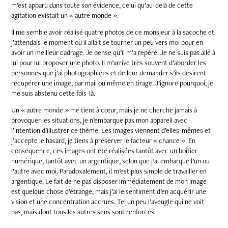
m’est apparu dans toute son évidence, celui qu’au-delà de cette
agitation existait un « autre monde ».
Il me semble avoir réalisé quatre photos de ce monsieur à la sacoche et
j’attendais le moment où il allait se tourner un peu vers moi pour en
avoir un meilleur cadrage. Je pense qu’il m’a repéré. Je ne suis pas allé à
lui pour lui proposer une photo. Il m’arrive très souvent d’aborder les
personnes que j’ai photographiées et de leur demander s’ils désirent
récupérer une image, par mail ou même en tirage. J’ignore pourquoi, je
me suis abstenu cette fois-là.
Un « autre monde » me tient à cœur, mais je ne cherche jamais à
provoquer les situations, je n’embarque pas mon appareil avec
l’intention d’illustrer ce thème. Les images viennent d’elles-mêmes et
j’accepte le hasard, je tiens à préserver le facteur « chance ». En
conséquence, ces images ont été réalisées tantôt avec un boîtier
numérique, tantôt avec un argentique, selon que j’ai embarqué l’un ou
l’autre avec moi. Paradoxalement, il m’est plus simple de travailler en
argentique. Le fait de ne pas disposer immédiatement de mon image
est quelque chose d’étrange, mais j’ai le sentiment d’en acquérir une
vision et une concentration accrues. Tel un peu l’aveugle qui ne voit
pas, mais dont tous les autres sens sont renforcés.