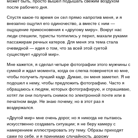
может быть, просто вышел подышать свежим воздухом
после рабочего дня.
Спустя какое-то время он сел прямо напротив меня, и я
внезапно ощутил его одиночество, а вместе с ним —
ощущение прикосновения к «другому миру». Вокруг нас
люди спешили, туристы толпились у перил, махали руками
пассажирам речных катеров. Для меня эта тема стала
очевидной — идея о том, что за всей этой суетой
существует «другой мир».
Мне кажется, я сделал четыре фотографии этого мужчины с
сумкой и ждал момента, когда он слегка повернется ко мне,
чтобы получить лучший кадр. Думаю, он меня заметил. Я не
подошел к нему, чтобы предложить фотографию. Часто я
обращаюсь к людям, которых фотографирую, и спрашиваю,
хотят ли они получить снимок по электронной почте или в
печатном виде. Не знаю почему, но в этот раз я
воздержался.
«Другой мир» мне очень дорог, но я никогда не пытаюсь
искусственно создавать ситуации; я не беру камеру с
намерением иллюстрировать эту тему. Образы приходят
сами по себе, и я принимаю случайность, дорожу