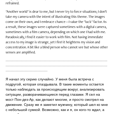
refrained.
"Another world" is dear to me, but I never try to force situations; I don’t
take my camera with the intent of illustrating this theme. The images
come on their own, and I embrace chance—I value the "luck" factor. As
a result, these images were captured sometimes with a digital camera,
sometimes with a film camera, depending on which one I had with me.
Paradoxically, I find it easier to work with film. Not having immediate
access to my image is strange, yet I feel it heightens my vision and
concentration. A bit like a blind person who cannot see but whose other
senses are amplified.
--------------------------------------------------------------------------------
--------------------------------------------------------------------------------
---------------------------------
Я начал эту серию случайно. У меня была встреча с
подругой, которая опаздывала. В такие моменты остается
только наблюдать за происходящим вокруг, анализировать
ситуации, разворачивающиеся перед глазами. Я сел на
мост Пон-дез-Ар, как делают многие, и просто смотрел на
движение. Сразу же я заметил мужчину, который шел ко мне
с небольшой сумкой. Возможно, как и я, он кого-то ждал, а